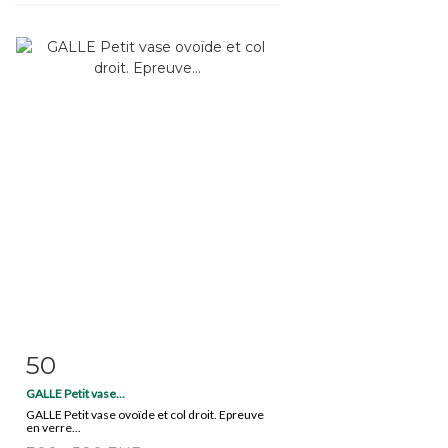
50
Item detail
Zoom
GALLE Petit vase...
GALLE Petit vase ovoïde et col droit. Epreuve
en verre...