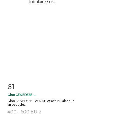
61
Item detail
Zoom
Gino CENEDESE -...
Gino CENEDESE - VENISE Vase tubulaire sur
large socle...
400 - 600 EUR