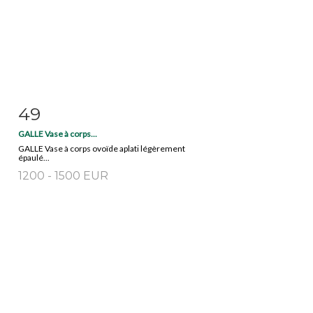
49
Item detail
Zoom
GALLE Vase à corps...
GALLE Vase à corps ovoïde aplati légèrement
épaulé...
1200 - 1500 EUR