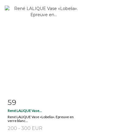
59
Item detail
Zoom
René LALIQUE Vase...
René LALIQUE Vase «Lobelia». Epreuve en
verre blanc...
200 - 300 EUR