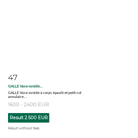
47
Item detail
Zoom
GALLE Vase ovoïde...
GALLE Vase ovoïde à corps épaulé et petit col
annulaire....
1600 - 2400 EUR
Result
2 500 EUR
Result without fees