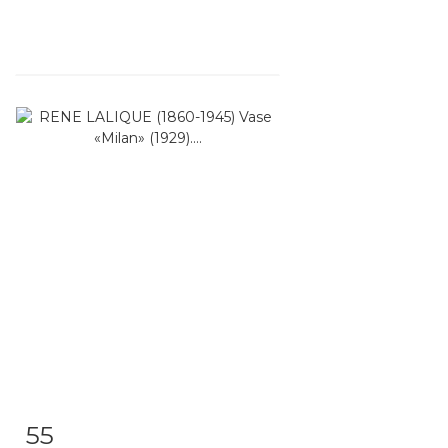
55
Item detail
Zoom