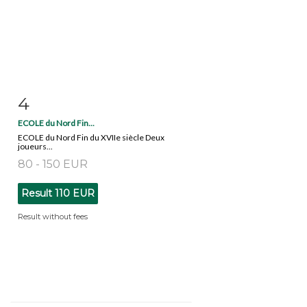
4
Item detail
Zoom
ECOLE du Nord Fin...
ECOLE du Nord Fin du XVIIe siècle Deux
joueurs...
80 - 150 EUR
Result
110 EUR
Result without fees