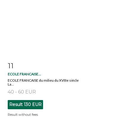
11
Item detail
Zoom
ECOLE FRANCAISE...
ECOLE FRANCAISE du milieu du XVIIIe siècle
La...
40 - 60 EUR
Result
130 EUR
Result without fees