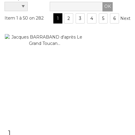
Item 1 à 50 on 282
1
2
3
4
5
6
Next
1
Item detail
Zoom