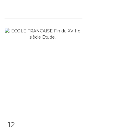
12
Item detail
Zoom