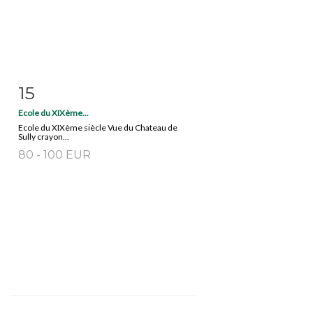
15
Item detail
Zoom
Ecole du XIXème...
Ecole du XIXème siècle Vue du Chateau de
Sully crayon...
80 - 100 EUR