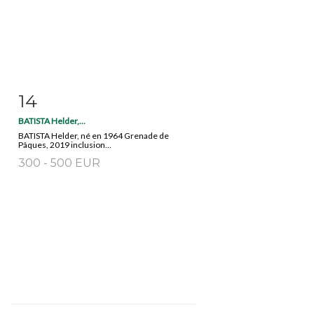
14
Fiche détaillée
Zoom
BATISTA Helder,...
BATISTA Helder, né en 1964 Grenade de
Pâques, 2019 inclusion...
300 - 500 EUR