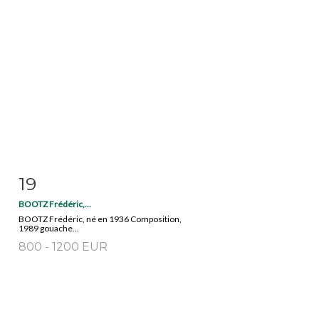
19
Fiche détaillée
Zoom
BOOTZ Frédéric,...
BOOTZ Frédéric, né en 1936 Composition,
1989 gouache...
800 - 1200 EUR