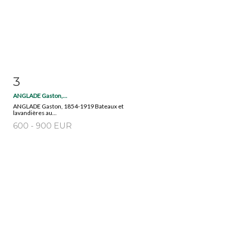
3
Fiche détaillée
Zoom
ANGLADE Gaston,...
ANGLADE Gaston, 1854-1919 Bateaux et
lavandières au...
600 - 900 EUR