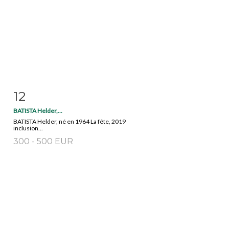
12
Fiche détaillée
Zoom
BATISTA Helder,...
BATISTA Helder, né en 1964 La fête, 2019
inclusion...
300 - 500 EUR