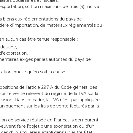
lités douanières et fiscales,
’exportation, soit un maximum de trois (3) mois à
es biens aux réglementations du pays de
ière d’importation, de matériaux réglementés ou
en aucun cas être tenue responsable :
n douane,
 d’exportation,
émentaires exigés par les autorités du pays de
tation, quelle qu’en soit la cause
ositions de l’article 297 A du Code général des
 cette vente relèvent du régime de la TVA sur la
asion. Dans ce cadre, la TVA n’est pas appliquée
 uniquement sur les frais de vente facturés par la
tion de service réalisée en France, ils demeurent
peuvent faire l’objet d’une exonération ou d’un
s d’un acquéreur établi dans un autre État