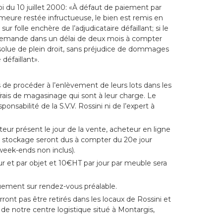
loi du 10 juillet 2000: «À défaut de paiement par
emeure restée infructueuse, le bien est remis en
 folle enchère de l’adjudicataire défaillant; si le
demande dans un délai de deux mois à compter
résolue de plein droit, sans préjudice de dommages
 défaillant».
es de procéder à l’enlèvement de leurs lots dans les
s frais de magasinage qui sont à leur charge. Le
onsabilité de la S.V.V. Rossini ni de l’expert à
eur présent le jour de la vente, acheteur en ligne
de stockage seront dus à compter du 20e jour
 week-ends non inclus).
r et par objet et 10€HT par jour par meuble sera
quement sur rendez-vous préalable.
ront pas être retirés dans les locaux de Rossini et
 de notre centre logistique situé à Montargis,