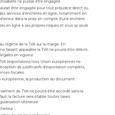
onsabilité ne puisse être engagée.
saurait être engagée pour tout préjudice direct ou
ion des services d’enchères en ligne, notamment en
u d’erreur dans la prise en compte d’une enchère.
tes en ligne à ses propres risques et sous sa seule
au régime de la TVA sur la marge. En
 faisant apparaître la TVA ne pourra être délivré,
légales en vigueur.
 TVA (exportations hors Union européenne) ne
éception de justificatifs d’exportation complets,
ences fiscales.
on européenne, la production du document
sement de TVA ne pourra être accordé sans la
t, la facture sera établie toutes taxes
gularisation ultérieure.
cheteur :