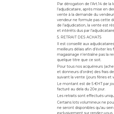
Par dérogation de l’Art.14 de la 
l’adjudicataire, après mise en d
vente à la demande du vendeur sur
vendeur ne formule pas cette 
de l’adjudication, la vente est 
et intérêts dus par l’adjudicataire
5. RETRAIT DES ACHATS
Il est conseillé aux adjudicatair
meilleurs délais afin d’éviter le
magasinage n’entraîne pas la resp
quelque titre que ce soit.
Pour tous nos acquéreurs (achet
et donneurs d’ordre) des frais 
suivant la vente (jours féries et
Le montant est de 5 €HT par jou
facturé au dela du 20e jour.
Les retraits sont effectués uni
Certains lots volumineux ne pour
ne seront disponibles qu'au sein
exclusivement sur rendez-vous.