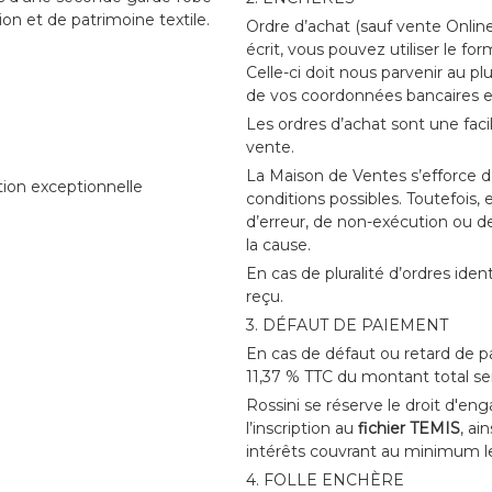
ion et de patrimoine textile.
Ordre d’achat (sauf vente Online)
écrit, vous pouvez utiliser le fo
Celle-ci doit nous parvenir au 
de vos coordonnées bancaires et 
Les ordres d’achat sont une facil
vente.
La Maison de Ventes s’efforce d’
tion exceptionnelle
conditions possibles. Toutefois, 
d’erreur, de non-exécution ou de
la cause.
En cas de pluralité d’ordres iden
reçu.
3. DÉFAUT DE PAIEMENT
En cas de défaut ou retard de p
11,37 % TTC du montant total se
Rossini se réserve le droit d'e
l’inscription au
fichier TEMIS
, ai
intérêts couvrant au minimum le
4. FOLLE ENCHÈRE