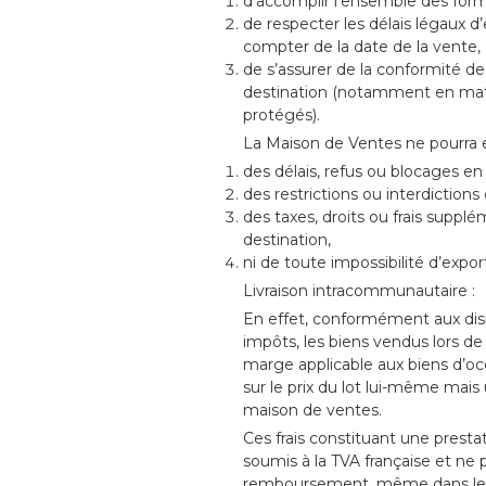
d’accomplir l’ensemble des forma
de respecter les délais légaux d
compter de la date de la vente,
de s’assurer de la conformité d
destination (notamment en mat
protégés).
La Maison de Ventes ne pourra 
des délais, refus ou blocages e
des restrictions ou interdictions
des taxes, droits ou frais suppl
destination,
ni de toute impossibilité d’expor
Livraison intracommunautaire :
En effet, conformément aux disp
impôts, les biens vendus lors de
marge applicable aux biens d’occ
sur le prix du lot lui-même mais
maison de ventes.
Ces frais constituant une presta
soumis à la TVA française et ne 
remboursement, même dans le ca