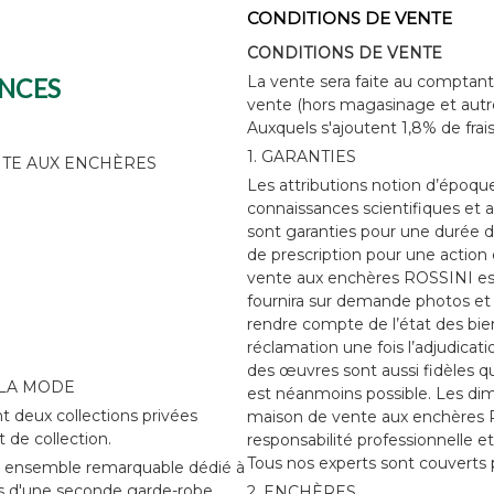
CONDITIONS DE VENTE
CONDITIONS DE VENTE
La vente sera faite au comptant 
ANCES
vente (hors magasinage et autr
Auxquels s'ajoutent 1,8% de frais
1. GARANTIES
sVENTE AUX ENCHÈRES
Les attributions notion d’époqu
connaissances scientifiques et a
sont garanties pour une durée de 
de prescription pour une action 
vente aux enchères ROSSINI est d
fournira sur demande photos et
rendre compte de l’état des bie
réclamation une fois l’adjudica
des œuvres sont aussi fidèles qu
 LA MODE
est néanmoins possible. Les dime
 deux collections privées
maison de vente aux enchères R
 de collection.
responsabilité professionnelle et
Tous nos experts sont couverts p
un ensemble remarquable dédié à
és d'une seconde garde-robe
2. ENCHÈRES