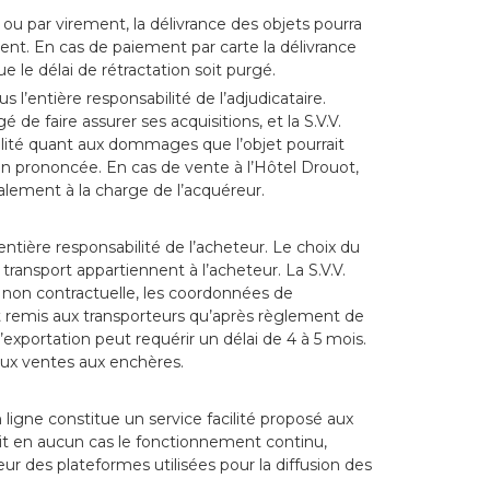
u par virement, la délivrance des objets pourra
ment. En cas de paiement par carte la délivrance
ue le délai de rétractation soit purgé.
us l’entière responsabilité de l’adjudicataire.
de faire assurer ses acquisitions, et la S.V.V.
ilité quant aux dommages que l’objet pourrait
tion prononcée. En cas de vente à l’Hôtel Drouot,
alement à la charge de l’acquéreur.
entière responsabilité de l’acheteur. Le choix du
 transport appartiennent à l’acheteur. La S.V.V.
e non contractuelle, les coordonnées de
nt remis aux transporteurs qu’après règlement de
d’exportation peut requérir un délai de 4 à 5 mois.
 aux ventes aux enchères.
 ligne constitue un service facilité proposé aux
tit en aucun cas le fonctionnement continu,
reur des plateformes utilisées pour la diffusion des