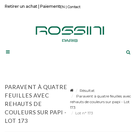
Retirer un achat
|
Paiement
Contact
PARAVENT À QUATRE
Résultat
FEUILLES AVEC
Paravent à quatre feuilles avec
rehauts de couleurs sur papi - Lot
REHAUTS DE
173
COULEURS SUR PAPI -
Lot n° 173
LOT 173