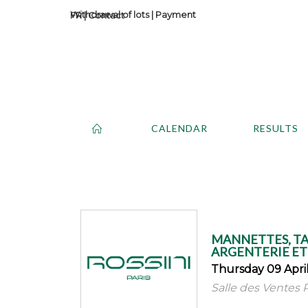
Withdrawal of lots
|
Payment
Contact
CALENDAR
RESULTS
MANNETTES, TAB
ARGENTERIE ET 
Thursday 09 April
Salle des Ventes R