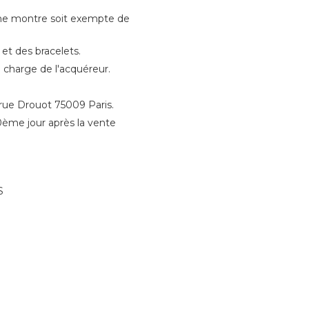
une montre soit exempte de
 et des bracelets.
la charge de l'acquéreur.
 rue Drouot 75009 Paris.
0ème jour après la vente
S