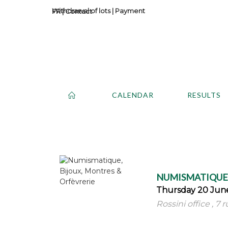
Withdrawal of lots
|
Payment
Contact
CALENDAR
RESULTS
NUMISMATIQUE,
Thursday 20 June
Rossini office , 7