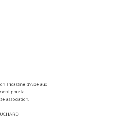
ion Tricastine d’Aide aux
ent pour la
te association,
PAUCHARD