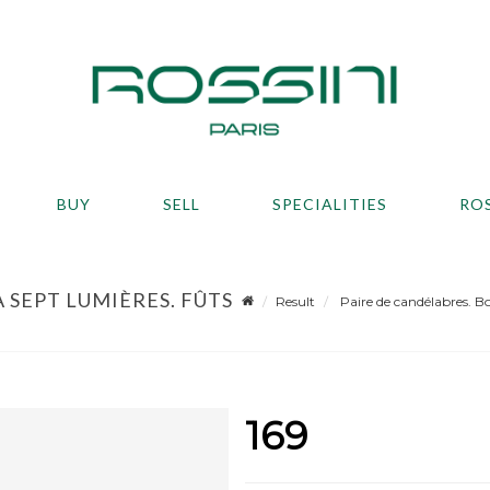
BUY
SELL
SPECIALITIES
RO
 SEPT LUMIÈRES. FÛTS
Result
Paire de candélabres. Bo
169