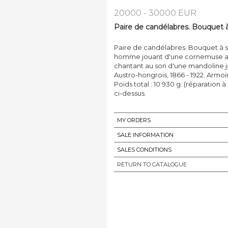
20000 - 30000 EUR
Paire de candélabres. Bouquet à
Paire de candélabres. Bouquet à s
homme jouant d'une cornemuse a
chantant au son d'une mandoline jo
Austro-hongrois, 1866 - 1922. Armo
Poids total : 10 930 g. (réparation à
ci-dessus.
MY ORDERS
SALE INFORMATION
SALES CONDITIONS
RETURN TO CATALOGUE