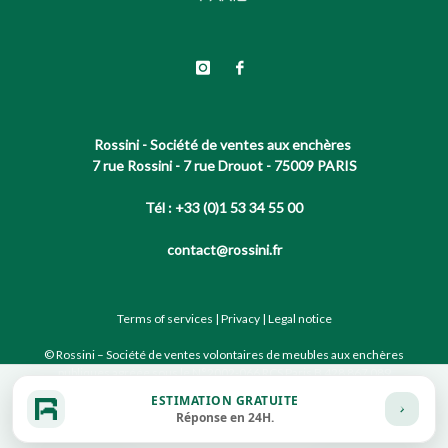
Rossini - Société de ventes aux enchères
7 rue Rossini - 7 rue Drouot - 75009 PARIS
Tél : +33 (0)1 53 34 55 00
contact@rossini.fr
Terms of services
|
Privacy
|
Legal notice
© Rossini – Société de ventes volontaires de meubles aux enchères
publiques agréée sous le N°2002-066 RCS Paris B 428 867 089
ESTIMATION GRATUITE
Réponse en 24H.
Site conçu par notre partenaire