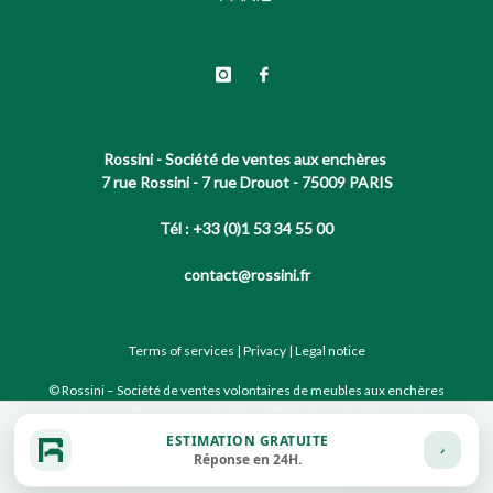
Rossini - Société de ventes aux enchères
7 rue Rossini - 7 rue Drouot - 75009 PARIS
Tél : +33 (0)1 53 34 55 00
contact@rossini.fr
Terms of services
|
Privacy
|
Legal notice
© Rossini – Société de ventes volontaires de meubles aux enchères
publiques agréée sous le N°2002-066 RCS Paris B 428 867 089
ESTIMATION GRATUITE
Réponse en 24H.
Site conçu par notre partenaire