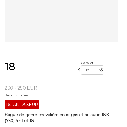
18
Go to lot
230 - 250 EUR
Result with fees
Result :
293EUR
Bague de genre chevalière en or gris et or jaune 18K
(750) à - Lot 18