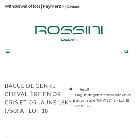
Withdrawal of lots
|
Payment
Contact
BAGUE DE GENRE
Result
CHEVALIÈRE EN OR
Bague de genre chevalière en or
gris et or jaune 18K (750) à - Lot 18
GRIS ET OR JAUNE 18K
Lot n° 18
(750) À - LOT 18