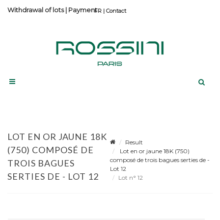
Withdrawal of lots
|
Payment
Contact
LOT EN OR JAUNE 18K
Result
(750) COMPOSÉ DE
Lot en or jaune 18K (750)
composé de trois bagues serties de -
TROIS BAGUES
Lot 12
SERTIES DE - LOT 12
Lot n° 12