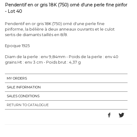
Pendentif en or gris 18K (750) orné d'une perle fine pirifor
- Lot 40
Pendentif en or gris 18K (750) orné d'une perle fine
piriforme, la bélière à deux anneaux ouvrants et le culot
sertis de diamants taillés en 8/8.
Epoque 1925
Diam de la perle : env 9,84mm - Poids de la perle : env 40
grains Ht : env 3 cm - Poids brut : 4,37 g
MY ORDERS
SALE INFORMATION
SALES CONDITIONS
RETURN TO CATALOGUE