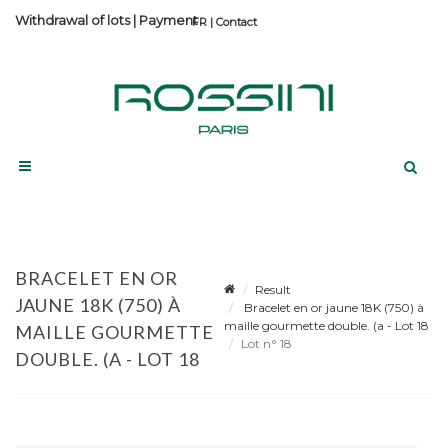
Withdrawal of lots
|
Payment
Contact
BRACELET EN OR
Result
JAUNE 18K (750) À
Bracelet en or jaune 18K (750) à
maille gourmette double. (a - Lot 18
MAILLE GOURMETTE
Lot n° 18
DOUBLE. (A - LOT 18