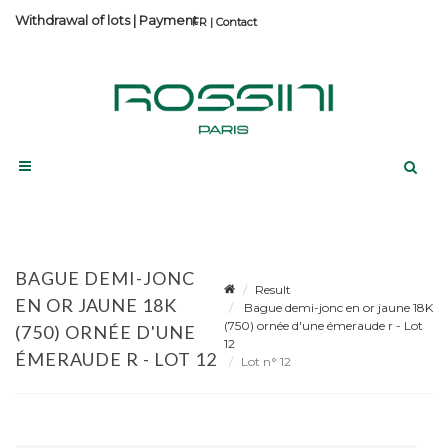
Withdrawal of lots
|
Payment
Contact
BAGUE DEMI-JONC
Result
EN OR JAUNE 18K
Bague demi-jonc en or jaune 18K
(750) ornée d'une émeraude r - Lot
(750) ORNÉE D'UNE
12
ÉMERAUDE R - LOT 12
Lot n° 12