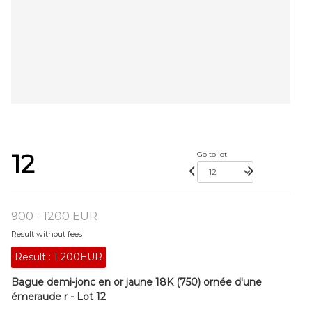
12
Go to lot
900 - 1200 EUR
Result without fees
Result :
1 200EUR
Bague demi-jonc en or jaune 18K (750) ornée d'une
émeraude r - Lot 12