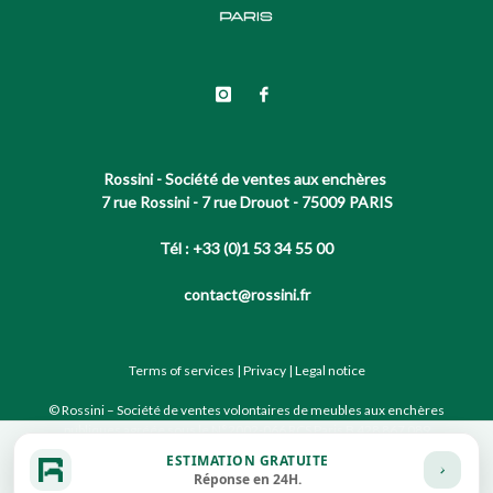
Rossini - Société de ventes aux enchères
7 rue Rossini - 7 rue Drouot - 75009 PARIS
Tél : +33 (0)1 53 34 55 00
contact@rossini.fr
Terms of services
|
Privacy
|
Legal notice
© Rossini – Société de ventes volontaires de meubles aux enchères
publiques agréée sous le N°2002-066 RCS Paris B 428 867 089
ESTIMATION GRATUITE
Réponse en 24H.
Site conçu par notre partenaire