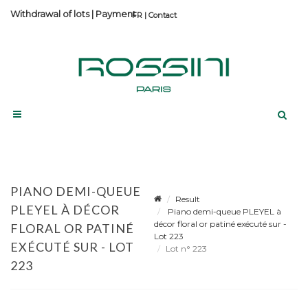
Withdrawal of lots
|
Payment
Contact
PIANO DEMI-QUEUE
Result
PLEYEL À DÉCOR
Piano demi-queue PLEYEL à
décor floral or patiné exécuté sur -
FLORAL OR PATINÉ
Lot 223
EXÉCUTÉ SUR - LOT
Lot n° 223
223