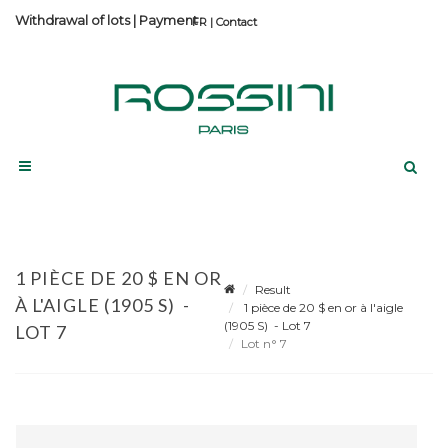
Withdrawal of lots
|
Payment
Contact
1 PIÈCE DE 20 $ EN OR
Result
À L'AIGLE (1905 S) -
1 pièce de 20 $ en or à l'aigle
(1905 S) - Lot 7
LOT 7
Lot n° 7