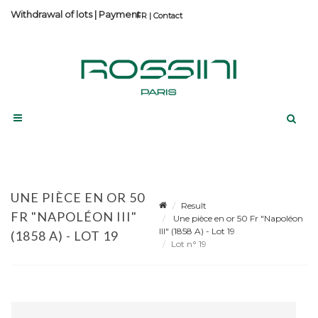
Withdrawal of lots
|
Payment
Contact
UNE PIÈCE EN OR 50
Result
FR "NAPOLÉON III"
Une pièce en or 50 Fr "Napoléon
III" (1858 A) - Lot 19
(1858 A) - LOT 19
Lot n° 19