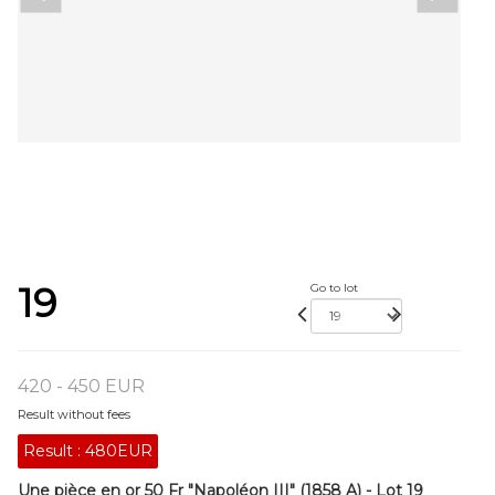
19
Go to lot
420 - 450 EUR
Result without fees
Result :
480EUR
Une pièce en or 50 Fr "Napoléon III" (1858 A) - Lot 19