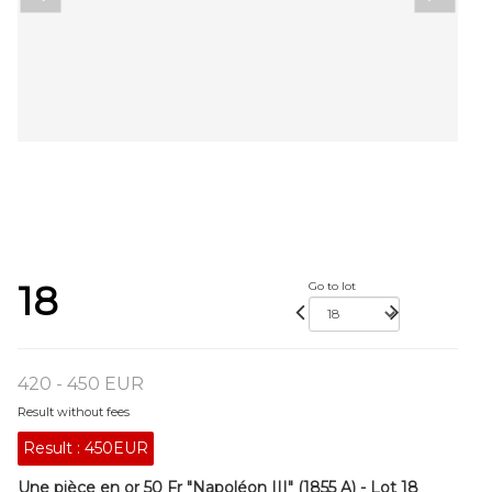
18
Go to lot
420 - 450 EUR
Result without fees
Result :
450EUR
Une pièce en or 50 Fr "Napoléon III" (1855 A) - Lot 18