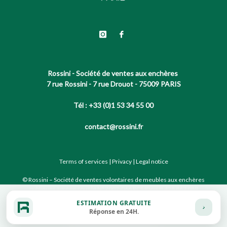
Rossini - Société de ventes aux enchères
7 rue Rossini - 7 rue Drouot - 75009 PARIS
Tél : +33 (0)1 53 34 55 00
contact@rossini.fr
Terms of services
|
Privacy
|
Legal notice
© Rossini – Société de ventes volontaires de meubles aux enchères
publiques agréée sous le N°2002-066 RCS Paris B 428 867 089
ESTIMATION GRATUITE
Réponse en 24H.
Site conçu par notre partenaire