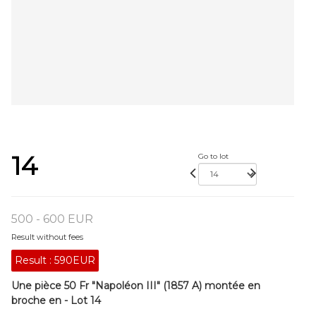
14
Go to lot
500 - 600 EUR
Result without fees
Result :
590EUR
Une pièce 50 Fr "Napoléon III" (1857 A) montée en
broche en - Lot 14