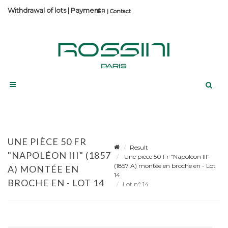
Withdrawal of lots
|
Payment
Contact
UNE PIÈCE 50 FR
Result
"NAPOLÉON III" (1857
Une pièce 50 Fr "Napoléon III"
(1857 A) montée en broche en - Lot
A) MONTÉE EN
14
BROCHE EN - LOT 14
Lot n° 14