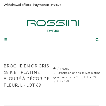
Withdrawal of lots
|
Payment
Contact
BROCHE EN OR GRIS
Result
18 K ET PLATINE
Broche en or gris 18 K et platine
ajouré à décor de fleur, l - Lot 69
AJOURÉ À DÉCOR DE
Lot n° 69
FLEUR, L - LOT 69