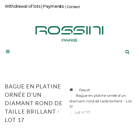
Withdrawal of lots
|
Payment
Contact
BAGUE EN PLATINE
Result
ORNÉE D'UN
Bague en platine ornée d'un
diamant rond de taille brillant - Lot
DIAMANT ROND DE
17
TAILLE BRILLANT -
Lot n° 17
LOT 17