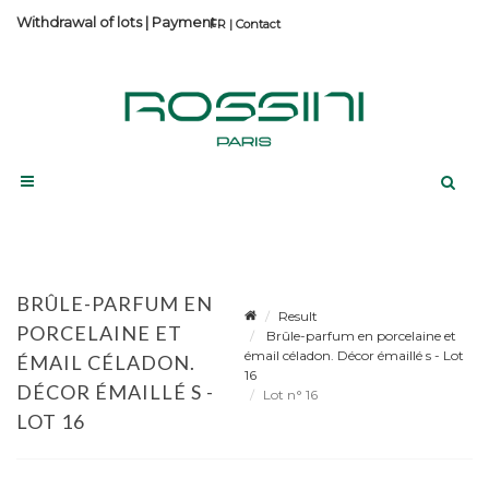
Withdrawal of lots
|
Payment
Contact
BRÛLE-PARFUM EN
Result
PORCELAINE ET
Brûle-parfum en porcelaine et
émail céladon. Décor émaillé s - Lot
ÉMAIL CÉLADON.
16
DÉCOR ÉMAILLÉ S -
Lot n° 16
LOT 16