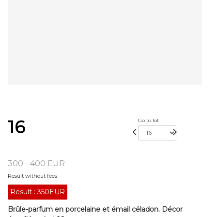
16
Go to lot
300 - 400 EUR
Result without fees
Result :
350EUR
Brûle-parfum en porcelaine et émail céladon. Décor