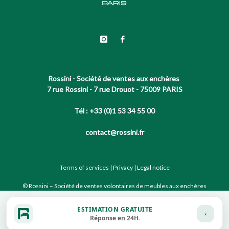
Rossini - Société de ventes aux enchères
7 rue Rossini - 7 rue Drouot - 75009 PARIS
Tél : +33 (0)1 53 34 55 00
contact@rossini.fr
Terms of services
|
Privacy
|
Legal notice
© Rossini – Société de ventes volontaires de meubles aux enchères
publiques agréée sous le N°2002-066 RCS Paris B 428 867 089
ESTIMATION GRATUITE
Réponse en 24H.
Site conçu par notre partenaire