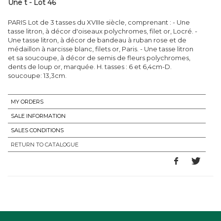
Une t - Lot 46
PARIS Lot de 3 tasses du XVIIIe siècle, comprenant : - Une
tasse litron, à décor d'oiseaux polychromes, filet or, Locré. -
Une tasse litron, à décor de bandeau à ruban rose et de
médaillon à narcisse blanc, filets or, Paris. - Une tasse litron
et sa soucoupe, à décor de semis de fleurs polychromes,
dents de loup or, marquée. H. tasses : 6 et 6,4cm-D.
soucoupe: 13,3cm.
MY ORDERS
SALE INFORMATION
SALES CONDITIONS
RETURN TO CATALOGUE