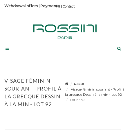
Withdrawal of lots
|
Payment
Contact
VISAGE FÉMININ
Result
SOURIANT -PROFIL À
Visage féminin souriant -Profil à
la grecque Dessin à la min - Lot 92
LA GRECQUE DESSIN
Lot n° 92
À LA MIN - LOT 92