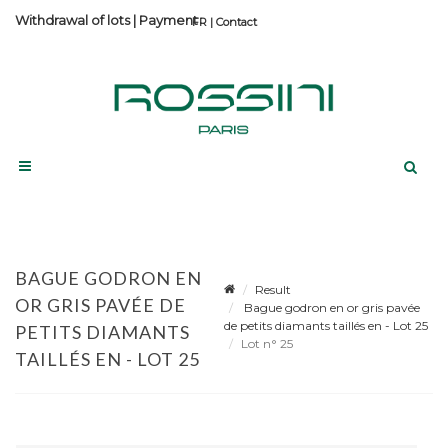
Withdrawal of lots
|
Payment
Contact
BAGUE GODRON EN
Result
OR GRIS PAVÉE DE
Bague godron en or gris pavée
de petits diamants taillés en - Lot 25
PETITS DIAMANTS
Lot n° 25
TAILLÉS EN - LOT 25