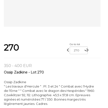
270
Go to lot
350 - 400 EUR
Ossip Zadkine - Lot 270
Ossip Zadkine
" Les travaux d'Hercule " : Pl. 3 et 24 " Combat avec l'Hydre
de l'Erne " " Combat avec le dragon des Hespérides " 1960.
Czwiklitzer 92, 112. Lithographie. 45,5 x 57,8 cm. Epreuves
signées et numérotées 77 / 350. Bonnes marges très
légèrement jaunies. Cadres.