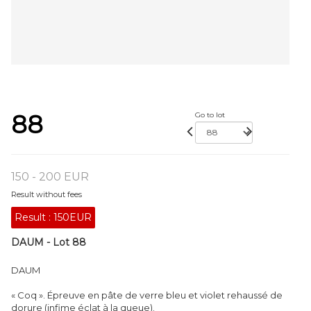
88
Go to lot
150 - 200 EUR
Result without fees
Result :
150EUR
DAUM - Lot 88
DAUM
« Coq ». Épreuve en pâte de verre bleu et violet rehaussé de
dorure (infime éclat à la queue).