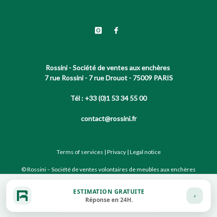
Rossini - Société de ventes aux enchères
7 rue Rossini - 7 rue Drouot - 75009 PARIS
Tél : +33 (0)1 53 34 55 00
contact@rossini.fr
Terms of services
|
Privacy
|
Legal notice
© Rossini – Société de ventes volontaires de meubles aux enchères
publiques agréée sous le N°2002-066 RCS Paris B 428 867 089
ESTIMATION GRATUITE
Réponse en 24H.
Site conçu par notre partenaire