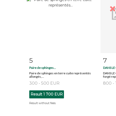
5
7
Item detail
Zoom
Ite
Paire de sphinges...
DANS LE 
Paire de sphinges en terre cuite représentés
DANS LE 
allongés,...
forgé rep
300 - 500 EUR
800 -
Result
1 700 EUR
Result without fees