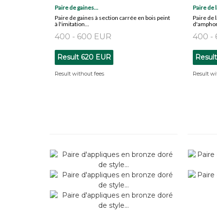
Paire de gaines...
Paire de 
Paire de gaines à section carrée en bois peint
Paire de 
à l'imitation...
d'amphore
400 - 600 EUR
400 -
Result
620 EUR
Resul
Result without fees
Result wi