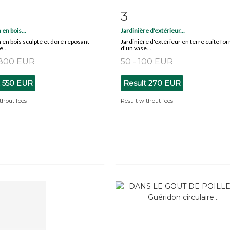
3
m detail
Zoom
Item detail
Zoo
en bois...
Jardinière d'extérieur...
en bois sculpté et doré reposant
Jardinière d'extérieur en terre cuite f
...
d'un vase...
 800 EUR
50 - 100 EUR
t
550 EUR
Result
270 EUR
thout fees
Result without fees