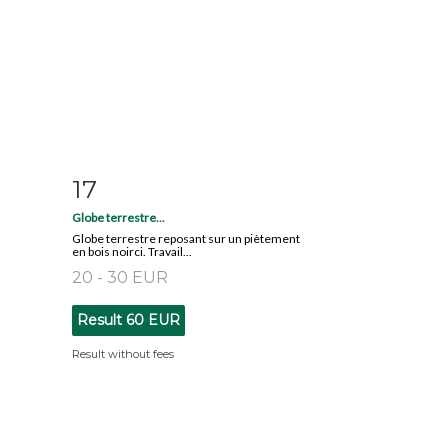
17
m
Item detail
Zoom
Globe terrestre...
Globe terrestre reposant sur un piètement
en bois noirci. Travail...
20 - 30 EUR
Result
60 EUR
Result without fees