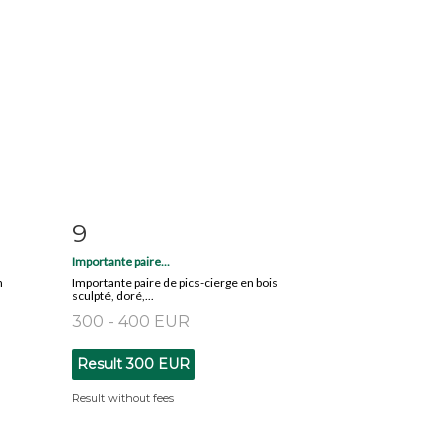
9
m
Item detail
Zoom
Importante paire...
n
Importante paire de pics-cierge en bois
sculpté, doré,...
300 - 400 EUR
Result
300 EUR
Result without fees