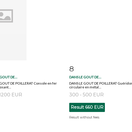
8
m detail
Zoom
Item detail
Zoo
GOUT DE...
DANS LE GOUT DE...
GOUT DE POILLERAT Console en fer
DANS LE GOUT DE POILLERAT Guérido
osant...
circulaire en métal...
 1200 EUR
300 - 500 EUR
Result
660 EUR
Result without fees