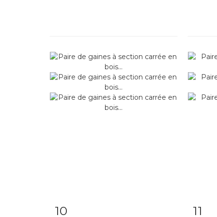
10
11
Item detail
Zoom
Ite