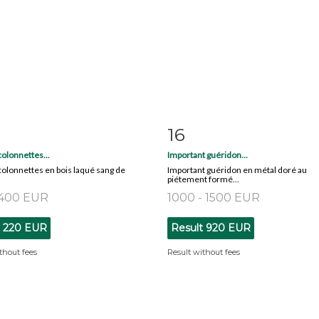
16
m detail
Zoom
Item detail
Zoo
colonnettes...
Important guéridon...
colonnettes en bois laqué sang de
Important guéridon en métal doré au
piétement formé...
 400 EUR
1000 - 1500 EUR
t
220 EUR
Result
920 EUR
thout fees
Result without fees