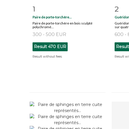
1
2
Item detail
Zoom
Ite
Paire de porte-torchère...
Guéridon 
Paire de porte-torchère en bois sculpté
Guéridon 
polychromé...
sur quatre
300 - 500 EUR
600 -
Result
470 EUR
Resul
Result without fees
Result wi