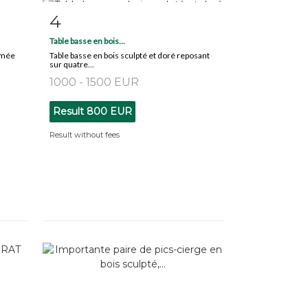
4
m
Item detail
Zoom
Table basse en bois...
ormée
Table basse en bois sculpté et doré reposant
sur quatre...
1000 - 1500 EUR
Result
800 EUR
Result without fees