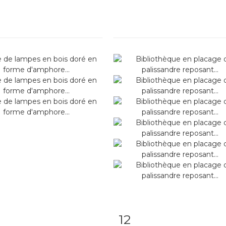
12
m detail
Zoom
Item detail
Zoo