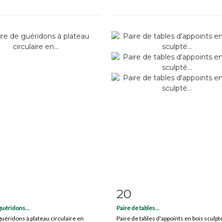
20
m detail
Zoom
Item detail
Zoo
guéridons...
Paire de tables...
guéridons à plateau circulaire en
Paire de tables d'appoints en bois sculpt