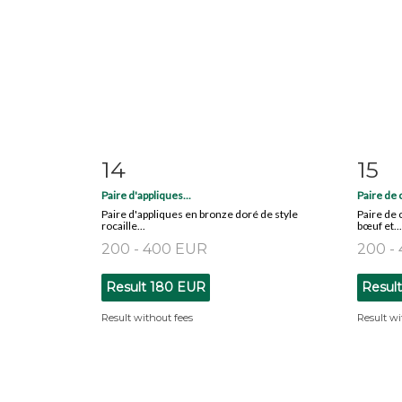
14
15
Item detail
Zoom
Ite
Paire d'appliques...
Paire de 
Paire d'appliques en bronze doré de style
Paire de 
rocaille...
bœuf et...
200 - 400 EUR
200 -
Result
180 EUR
Resul
Result without fees
Result wi