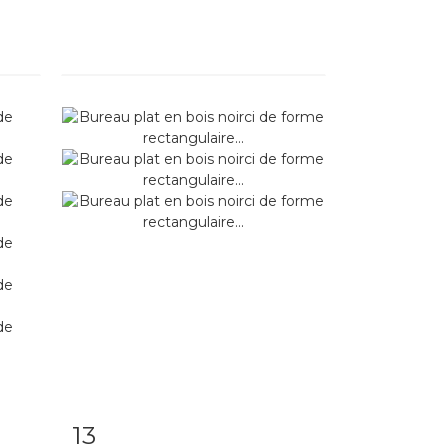
13
m
Item detail
Zoom