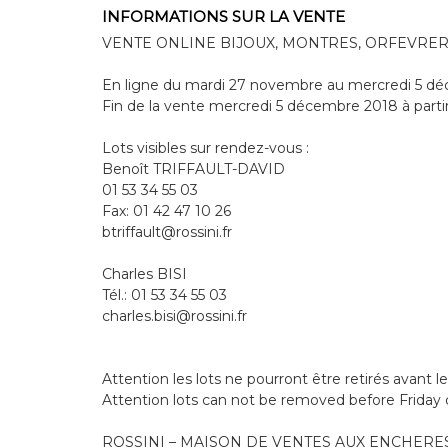
INFORMATIONS SUR LA VENTE
VENTE ONLINE BIJOUX, MONTRES, ORFEVRER
En ligne du mardi 27 novembre au mercredi 5 d
Fin de la vente mercredi 5 décembre 2018 à parti
Lots visibles sur rendez-vous :
Benoît TRIFFAULT-DAVID
01 53 34 55 03
Fax: 01 42 47 10 26
btriffault@rossini.fr
Charles BISI
Tél.: 01 53 34 55 03
charles.bisi@rossini.fr
Attention les lots ne pourront être retirés avant
Attention lots can not be removed before Frida
ROSSINI – MAISON DE VENTES AUX ENCHERE