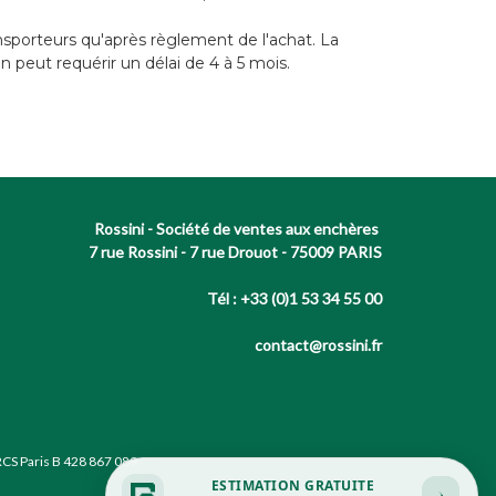
nsporteurs qu'après règlement de l'achat. La
n peut requérir un délai de 4 à 5 mois.
Rossini - Société de ventes aux enchères
7 rue Rossini - 7 rue Drouot - 75009 PARIS
Tél : +33 (0)1 53 34 55 00
contact@rossini.fr
RCS Paris B 428 867 089
ESTIMATION GRATUITE