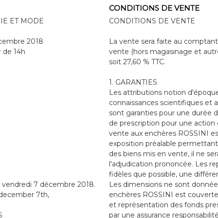
CONDITIONS DE VENTE
IE ET MODE
CONDITIONS DE VENTE
écembre 2018
La vente sera faite au comptant 
r de 14h
vente (hors magasinage et autr
soit 27,60 % TTC.
1. GARANTIES
Les attributions notion d'époqu
connaissances scientifiques et a
sont garanties pour une durée de 
de prescription pour une action 
vente aux enchères ROSSINI est 
exposition préalable permettant
des biens mis en vente, il ne s
l'adjudication prononcée. Les r
fidèles que possible, une différ
 le vendredi 7 décembre 2018.
Les dimensions ne sont données 
y december 7th,
enchères ROSSINI est couverte p
et représentation des fonds pres
S
par une assurance responsabilité