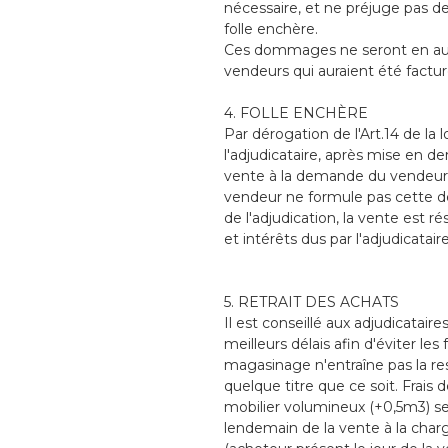
nécessaire, et ne préjuge pas d
folle enchère.
Ces dommages ne seront en aucu
vendeurs qui auraient été factur
4. FOLLE ENCHÈRE
Par dérogation de l'Art.14 de la 
l'adjudicataire, après mise en d
vente à la demande du vendeur sur
vendeur ne formule pas cette 
de l'adjudication, la vente est 
et intérêts dus par l'adjudicataire
5. RETRAIT DES ACHATS
Il est conseillé aux adjudicatair
meilleurs délais afin d'éviter le
magasinage n'entraîne pas la resp
quelque titre que ce soit. Frai
mobilier volumineux (+0,5m3) s
lendemain de la vente à la char