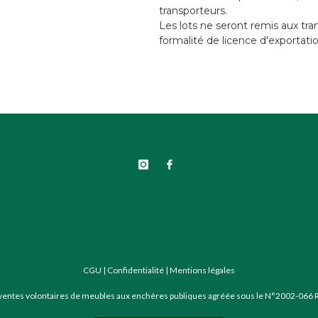
transporteurs.
Les lots ne seront remis aux tra
formalité de licence d'exportatio
CGU
|
Confidentialité
|
Mentions légales
 ventes volontaires de meubles aux enchères publiques agréée sous le N°2002-066 