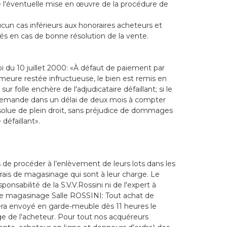
e l'éventuelle mise en œuvre de la procédure de
n cas inférieurs aux honoraires acheteurs et
és en cas de bonne résolution de la vente.
loi du 10 juillet 2000: «À défaut de paiement par
emeure restée infructueuse, le bien est remis en
 folle enchère de l'adjudicataire défaillant; si le
demande dans un délai de deux mois à compter
résolue de plein droit, sans préjudice de dommages
 défaillant».
es de procéder à l’enlèvement de leurs lots dans les
s frais de magasinage qui sont à leur charge. Le
onsabilité de la S.V.V.Rossini ni de l'expert à
s de magasinage Salle ROSSINI: Tout achat de
era envoyé en garde-meuble dès 11 heures le
ge de l'acheteur. Pour tout nos acquéreurs