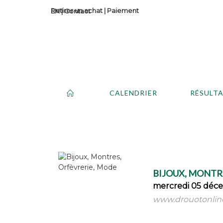
Retirer un achat
|
Paiement
Contact
CALENDRIER
RÉSULT
BIJOUX, MONTR
mercredi 05 déce
www.drouotonlin