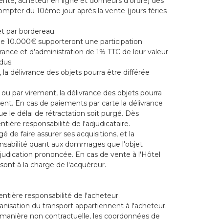
vente, acheteur en ligne et donneurs d’ordre) des
ompter du 10ème jour après la vente (jours féries
et par bordereau.
de 10.000€ supporteront une participation
rance et d’administration de 1% TTC de leur valeur
dus.
a délivrance des objets pourra être différée
u par virement, la délivrance des objets pourra
ment. En cas de paiements par carte la délivrance
ue le délai de rétractation soit purgé. Dès
'entière responsabilité de l'adjudicataire.
 de faire assurer ses acquisitions, et la
ponsabilité quant aux dommages que l'objet
adjudication prononcée. En cas de vente à l'Hôtel
sont à la charge de l'acquéreur.
entière responsabilité de l'acheteur.
ganisation du transport appartiennent à l'acheteur.
de manière non contractuelle, les coordonnées de