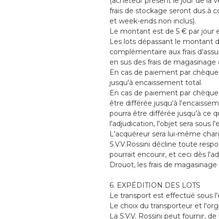
(acheteur présent le jour de la 
frais de stockage seront dus à c
et week-ends non inclus).
Le montant est de 5 € par jour 
Les lots dépassant le montant 
complémentaire aux frais d’assu
en sus des frais de magasinage 
En cas de paiement par chèque, l
jusqu'à encaissement total.
En cas de paiement par chèque o
être différée jusqu'à l'encaisse
pourra être différée jusqu’à ce q
l'adjudication, l'objet sera sous l
L'acquéreur sera lui-même chargé
S.V.V.Rossini décline toute res
pourrait encourir, et ceci dès l'
Drouot, les frais de magasinage 
6. EXPÉDITION DES LOTS
Le transport est effectué sous l'
Le choix du transporteur et l'or
La S.V.V. Rossini peut fournir, 