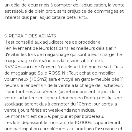
un délai de deux mois à compter de l'adjudication, la vente
est résolue de plein droit, sans préjudice de dommages et
intérêts dus par l'adjudicataire défaillant».
5. RETRAIT DES ACHATS
Il est conseillé aux adjudicataires de procéder à
l’enlèvement de leurs lots dans les meilleurs délais afin
d'éviter les frais de magasinage qui sont à leur charge. Le
magasinage n'entraîne pas la responsabilité de la
S.V.V.Rossini ni de l'expert à quelque titre que ce soit. Frais
de magasinage Salle ROSSINI: Tout achat de mobilier
volumineux (+0,5m3) sera envoyé en garde-meuble dès 11
heures le lendemain de la vente à la charge de l'acheteur.
Pour tout nos acquéreurs (acheteur présent le jour de la
vente, acheteur en ligne et donneurs d’ordre) des frais de
stockage seront dus à compter du 10ème jour après la
vente (jours féries et week-ends non inclus).
Le montant est de 5 € par jour et par bordereau.
Les lots dépassant le montant de 10.000€ supporteront
une participation complémentaire aux frais d’assurance et