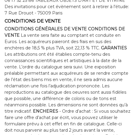
06 17 52 25 86 TABLEAUX OBJETS D'ART ET DE VITRINE
Des invitations pour cet évènement sont à retirer à l'étude:
7 Rue Drouot - 75009 Paris
CONDITIONS DE VENTE
CONDITIONS GÉNÉRALES DE VENTE CONDITIONS DE
VENTE
La vente sera faite au comptant et conduite en
Euros. Les acquéreurs paieront des frais en sus des
enchères de 18,5 % plus TVA, soit 22,13 % TTC.
GARANTIES
Les attributions ont été établies compte-tenu des
connaissances scientifiques et artistiques à la date de la
vente. L’ordre du catalogue sera suivi. Une exposition
préalable permettant aux acquéreurs de se rendre compte
de l’état des biens mis en vente, il ne sera admis aucune
réclamation une fois l’adjudication prononcée. Les
reproductions au catalogue des oeuvres sont aussi fidèles
que possible, une différence de coloris ou de tons est
néanmoins possible. Les dimensions ne sont données qu’à
titre indicatif.
ENCHERES
- Ordre d’achat : Si vous souhaitez
faire une offre d’achat par écrit, vous pouvez utiliser le
formulaire prévu à cet effet en fin de catalogue. Celle-ci
doit nous parvenir au plus tard 2 jours avant la vente,