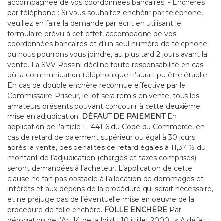
accompagnée de vos coordonnées bancaires. - Enchères
par téléphone : Si vous souhaitez enchérir par téléphone,
veuillez en faire la demande par écrit en utilisant le
formulaire prévu à cet effet, accompagné de vos
coordonnées bancaires et d’un seul numéro de téléphone
ou nous pourrons vous joindre, au plus tard 2 jours avant la
vente. La SVV Rossini décline toute responsabilité en cas
où la communication téléphonique n’aurait pu être établie.
En cas de double enchère reconnue effective par le
Commissaire-Priseur, le lot sera remis en vente, tous les
amateurs présents pouvant concourir à cette deuxième
mise en adjudication.
DÉFAUT DE PAIEMENT
En
application de l’article L. 441-6 du Code du Commerce, en
cas de retard de paiement supérieur ou égal à 30 jours
après la vente, des pénalités de retard égales à 11,37 % du
montant de l’adjudication (charges et taxes comprises)
seront demandées à l’acheteur. L’application de cette
clause ne fait pas obstacle à l’allocation de dommages et
intérêts et aux dépens de la procédure qui serait nécessaire,
et ne préjuge pas de l’éventuelle mise en oeuvre de la
procédure de folle enchère.
FOLLE ENCHERE
Par
dérogation de l’Art.14 de la loi du 10 juillet 2000 : « A défaut