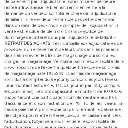
de paiement par l’adjudicataire, après mise en demeure
restée infructueuse, le bien est remis en vente à la
demande du vendeur sur folle enchère de l’adjudicataire
défaillant ; si le vendeur ne formule pas cette demande
dans un délai de deux mois à compter de l’adjudication, la
vente est résolue de plein droit, sans préjudice de
dommages et intérêts dus par l’adjudicataire défaillant ».
RETRAIT DES ACHATS
Il est conseillé aux adjudicataires de
procéder à un enlèvement de leurs lots dans les meilleurs
délais afin d’éviter les frais de magasinage qui sont à leur
charge. Le magasinage n’entraîne pas la responsabilité de la
S.V.V. Rossini ni de l’expert à quelque titre que ce soit. Frais
de magasinage Salle ROSSINI : Les frais de magasinage
sont dus à compter du 9e jour (y compris les jours fériés).
Leur montant est de 4 € TTC par jour et par lot (y compris
les jours fériés). Les lots dépassant le montant de 10 000 €
supporteront une participation complémentaire aux frais
d’assurance et d’administration de 1 % TTC de leur valeur. En
cas de paiement par chèque ou par virement, la délivrance
des objets pourra être différée jusqu’à l’encaissement. Dès
l’adjudication, l’objet sera sous l’entière responsabilité de
l’adjudicataire. L’acquéreur sera lui-même chargé de faire