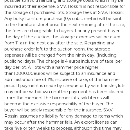
possible to avoid handling and storage costs which may be
incurred at their expense. S.V.V. Rossini is not responsible for
the storage of purchased lots. Storage fees at S.V.V. Rossini:
Any bulky furniture purchase (0,5 cubic meter) will be sent
to the furniture storehouse the next morning after the sale,
the fees are chargeable to buyers. For any present buyer
the day of the auction, the storage expenses will be dued
from 11 a.m the next day after the sale. Regarding any
purchase order left to the auction room, the storage
expenses will be charged from the ninth day. (Including
public holidays). The charge is 4 euros inclusive of taxe, per
day per lot. All lots with a hammer price higher
than10000.00euros will be subject to an insurance and
administration fee of 1%, inclusive of taxe, of the hammer
price. If payment is made by cheque or by wire transfer, lots
may not be withdrawn until the payment has been cleared.
From the moment the hammer falls, sold items will
become the exclusive responsability of the buyer. The
buyer will be solely responsible for the insurance, S.V.V.
Rossini assumes no liability for any damage to items which
may occur after the hammer falls. An export license can
take five or ten weeks to process, although this time may