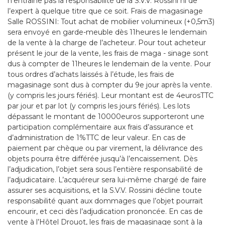
n’entraîne pas la responsabilité de la S.V.V. Rossini ni de
l’expert à quelque titre que ce soit. Frais de magasinage
Salle ROSSINI: Tout achat de mobilier volumineux (+0,5m3)
sera envoyé en garde-meuble dès 11heures le lendemain
de la vente à la charge de l’acheteur. Pour tout acheteur
présent le jour de la vente, les frais de maga - sinage sont
dus à compter de 11heures le lendemain de la vente. Pour
tous ordres d’achats laissés à l’étude, les frais de
magasinage sont dus à compter du 9e jour après la vente.
(y compris les jours fériés). Leur montant est de 4eurosTTC
par jour et par lot (y compris les jours fériés). Les lots
dépassant le montant de 10000euros supporteront une
participation complémentaire aux frais d’assurance et
d’administration de 1%TTC de leur valeur. En cas de
paiement par chèque ou par virement, la délivrance des
objets pourra être différée jusqu’à l’encaissement. Dès
l’adjudication, l’objet sera sous l’entière responsabilité de
l’adjudicataire. L’acquéreur sera lui-même chargé de faire
assurer ses acquisitions, et la S.V.V. Rossini décline toute
responsabilité quant aux dommages que l’objet pourrait
encourir, et ceci dès l’adjudication prononcée. En cas de
vente à l’Hôtel Drouot, les frais de magasinage sont à la