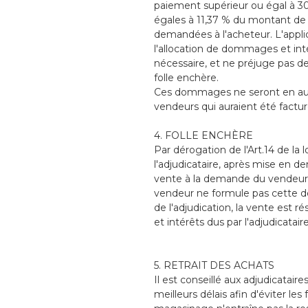
paiement supérieur ou égal à 30 
égales à 11,37 % du montant de 
demandées à l'acheteur. L'applic
l'allocation de dommages et inté
nécessaire, et ne préjuge pas d
folle enchère.
Ces dommages ne seront en aucu
vendeurs qui auraient été factur
4. FOLLE ENCHÈRE
Par dérogation de l'Art.14 de la 
l'adjudicataire, après mise en d
vente à la demande du vendeur sur
vendeur ne formule pas cette 
de l'adjudication, la vente est 
et intérêts dus par l'adjudicataire
5. RETRAIT DES ACHATS
Il est conseillé aux adjudicatair
meilleurs délais afin d'éviter le