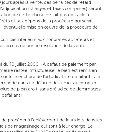
jours après la vente, des pénalités de retard
l'adjudication (charges et taxes comprises) seront
ation de cette clause ne fait pas obstacle à
rêts et aux dépens de la procédure qui serait
e l'éventuelle mise en œuvre de la procédure de
n cas inférieurs aux honoraires acheteurs et
és en cas de bonne résolution de la vente.
loi du 10 juillet 2000: «À défaut de paiement par
emeure restée infructueuse, le bien est remis en
 folle enchère de l'adjudicataire défaillant; si le
demande dans un délai de deux mois à compter
résolue de plein droit, sans préjudice de dommages
 défaillant».
es de procéder à l’enlèvement de leurs lots dans les
s frais de magasinage qui sont à leur charge. Le