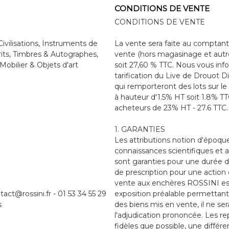
CONDITIONS DE VENTE
CONDITIONS DE VENTE
ivilisations, Instruments de
La vente sera faite au comptant 
rits, Timbres & Autographes,
vente (hors magasinage et autr
Mobilier & Objets d'art
soit 27,60 % TTC. Nous vous inf
tarification du Live de Drouot Di
qui remporteront des lots sur le 
à hauteur d'1.5% HT soit 1.8% TTC
acheteurs de 23% HT - 27.6 TTC.
1. GARANTIES
Les attributions notion d'époqu
connaissances scientifiques et a
sont garanties pour une durée de 
de prescription pour une action 
vente aux enchères ROSSINI est 
tact@rossini.fr - 01 53 34 55 29
exposition préalable permettant
s
des biens mis en vente, il ne s
l'adjudication prononcée. Les r
fidèles que possible, une différ