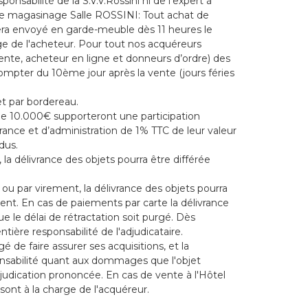
onsabilité de la S.V.V.Rossini ni de l'expert à
s de magasinage Salle ROSSINI: Tout achat de
era envoyé en garde-meuble dès 11 heures le
ge de l'acheteur. Pour tout nos acquéreurs
vente, acheteur en ligne et donneurs d’ordre) des
ompter du 10ème jour après la vente (jours féries
et par bordereau.
de 10.000€ supporteront une participation
rance et d’administration de 1% TTC de leur valeur
dus.
a délivrance des objets pourra être différée
u par virement, la délivrance des objets pourra
ment. En cas de paiements par carte la délivrance
ue le délai de rétractation soit purgé. Dès
'entière responsabilité de l'adjudicataire.
 de faire assurer ses acquisitions, et la
ponsabilité quant aux dommages que l'objet
adjudication prononcée. En cas de vente à l'Hôtel
sont à la charge de l'acquéreur.