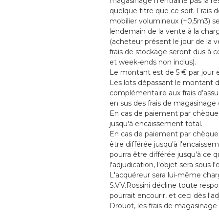
magasinage n'entraîne pas la resp
quelque titre que ce soit. Frai
mobilier volumineux (+0,5m3) s
lendemain de la vente à la char
(acheteur présent le jour de la 
frais de stockage seront dus à c
et week-ends non inclus).
Le montant est de 5 € par jour 
Les lots dépassant le montant 
complémentaire aux frais d’assu
en sus des frais de magasinage 
En cas de paiement par chèque, l
jusqu'à encaissement total.
En cas de paiement par chèque o
être différée jusqu'à l'encaisse
pourra être différée jusqu’à ce q
l'adjudication, l'objet sera sous l
L'acquéreur sera lui-même chargé
S.V.V.Rossini décline toute res
pourrait encourir, et ceci dès l'
Drouot, les frais de magasinage 