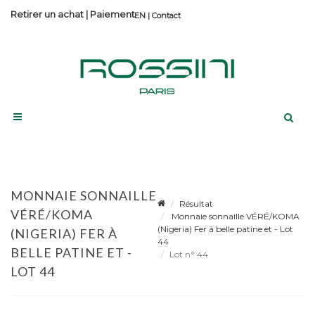
Retirer un achat
|
Paiement
Contact
MONNAIE SONNAILLE
Résultat
VÉRÉ/KOMA
Monnaie sonnaille VÉRÉ/KOMA
(Nigeria) Fer à belle patine et - Lot
(NIGERIA) FER À
44
BELLE PATINE ET -
Lot n° 44
LOT 44