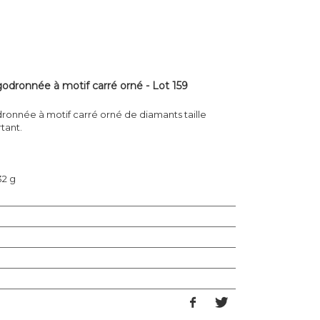
godronnée à motif carré orné - Lot 159
dronnée à motif carré orné de diamants taille
tant.
32 g