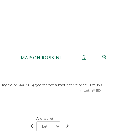
S
MAISON ROSSINI
liage d'or 14K (585) godronnée à motif carré orné - Lot 159
Lot n° 159
Aller au lot