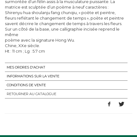
surmontée d’un félin assis à la musculature puissante. La
matrice est sculptée d’un poème à neuf caractères :
Shirenyu hua shoulanju fang chunqiu, « poète et peintre,
fleurs reflétant le changement de temps », poète et peintre
savent décrire le changement de temps à travers les fleurs.
Sur un côté de la base, une calligraphie incisée reprend le
même
poème avec la signature Hong Wu.
Chine, XXe siècle.
Ht : 11 cm ; Lg : 5.7 cm
MES ORDRES D'ACHAT
INFORMATIONS SUR LA VENTE
CONDITIONS DE VENTE
RETOURNER AU CATALOGUE