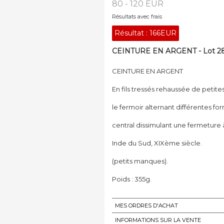
80 - 120 EUR
Résultats avec frais
Résultat :
166EUR
CEINTURE EN ARGENT - Lot 2
CEINTURE EN ARGENT
En fils tressés rehaussée de petite
le fermoir alternant différentes 
central dissimulant une fermeture à
Inde du Sud, XIXème siècle.
(petits manques).
Poids : 355g.
MES ORDRES D'ACHAT
INFORMATIONS SUR LA VENTE