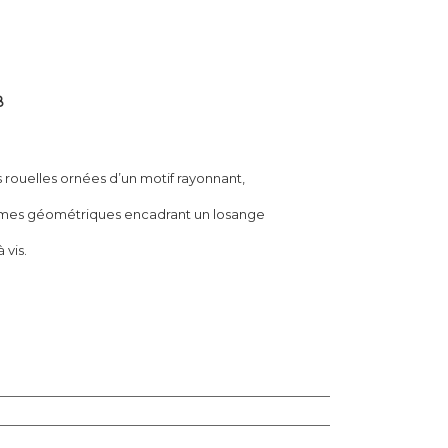
8
s rouelles ornées d’un motif rayonnant,
formes géométriques encadrant un losange
 vis.