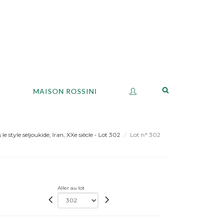
S
MAISON ROSSINI
 style seljoukide, Iran, XXe siècle - Lot 302
Lot n° 302
Aller au lot