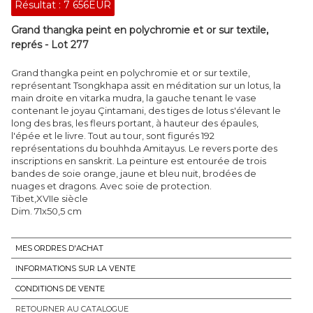
Résultat :
7 656EUR
Grand thangka peint en polychromie et or sur textile,
représ - Lot 277
Grand thangka peint en polychromie et or sur textile,
représentant Tsongkhapa assit en méditation sur un lotus, la
main droite en vitarka mudra, la gauche tenant le vase
contenant le joyau Çintamani, des tiges de lotus s'élevant le
long des bras, les fleurs portant, à hauteur des épaules,
l'épée et le livre. Tout au tour, sont figurés 192
représentations du bouhhda Amitayus. Le revers porte des
inscriptions en sanskrit. La peinture est entourée de trois
bandes de soie orange, jaune et bleu nuit, brodées de
nuages et dragons. Avec soie de protection.
Tibet,XVIIe siècle
Dim. 71x50,5 cm
MES ORDRES D'ACHAT
INFORMATIONS SUR LA VENTE
CONDITIONS DE VENTE
RETOURNER AU CATALOGUE