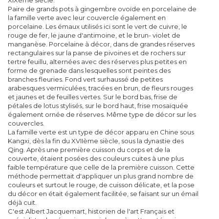
Paire de grands pots à gingembre ovoïde en porcelaine de
la famille verte avec leur couvercle également en
porcelaine. Les émaux utilisés ici sont le vert de cuivre, le
rouge de fer, le jaune d'antimoine, et le brun- violet de
manganèse. Porcelaine à décor, dans de grandes réserves
rectangulaires sur la panse de pivoines et de rochers sur
tertre feuillu, alternées avec des réserves plus petites en
forme de grenade dans lesquelles sont peintes des
branches fleuries. Fond vert surhaussé de petites
arabesques vermiculées, tracées en brun, de fleurs rouges
et jaunes et de feuilles vertes. Sur le bord bas, frise de
pétales de lotus stylisés, sur le bord haut, frise mosaïquée
également ornée de réserves. Même type de décor sur les
couvercles.
La famille verte est un type de décor apparu en Chine sous
Kangxi, dès la fin du XVIIème siècle, sous la dynastie des
Qing. Après une première cuisson du corps et de la
couverte, étaient posées des couleurs cuites à une plus
faible température que celle de la première cuisson. Cette
méthode permettait d'appliquer un plus grand nombre de
couleurs et surtout le rouge, de cuisson délicate, et la pose
du décor en était également facilitée, se faisant sur un émail
déjà cuit.
C'est Albert Jacquemart, historien de l'art Français et