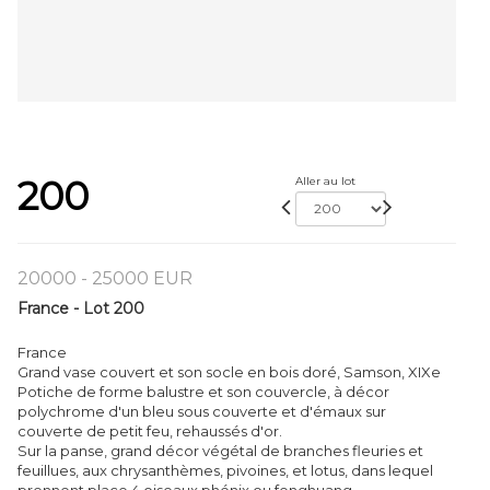
200
Aller au lot
20000 - 25000 EUR
France - Lot 200
France
Grand vase couvert et son socle en bois doré, Samson, XIXe
Potiche de forme balustre et son couvercle, à décor
polychrome d'un bleu sous couverte et d'émaux sur
couverte de petit feu, rehaussés d'or.
Sur la panse, grand décor végétal de branches fleuries et
feuillues, aux chrysanthèmes, pivoines, et lotus, dans lequel
prennent place 4 oiseaux phénix ou fenghuang.