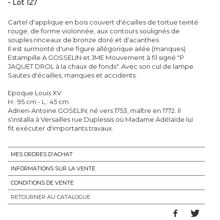
- Lot 127
Cartel d'applique en bois couvert d'écailles de tortue teinté
rouge, de forme violonnée, aux contours soulignés de
souples rinceaux de bronze doré et d'acanthes.
Il est surmonté d'une figure allégorique ailée (manques)
Estampille A GOSSELIN et JME Mouvement à fil signé "P
JAQUET DROL à la chaux de fonds". Avec son cul de lampe.
Sautes d'écailles, manques et accidents.
Epoque Louis XV
H.: 95 cm - L.: 45 cm
Adrien-Antoine GOSELIN, né vers 1753, maître en 1772. Il
s'installa à Versailles rue Duplessis où Madame Adélaïde lui
fit exécuter d'importants travaux.
MES ORDRES D'ACHAT
INFORMATIONS SUR LA VENTE
CONDITIONS DE VENTE
RETOURNER AU CATALOGUE