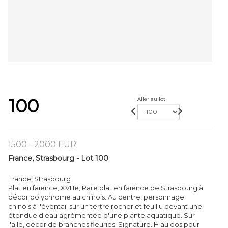
100
Aller au lot
1500 - 2000 EUR
France, Strasbourg - Lot 100
France, Strasbourg
Plat en faïence, XVIIIe, Rare plat en faïence de Strasbourg à
décor polychrome au chinois. Au centre, personnage
chinois à l'éventail sur un tertre rocher et feuillu devant une
étendue d'eau agrémentée d'une plante aquatique. Sur
l'aile, décor de branches fleuries. Signature. H au dos pour