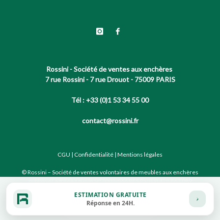
Rossini - Société de ventes aux enchères
7 rue Rossini - 7 rue Drouot - 75009 PARIS
Tél : +33 (0)1 53 34 55 00
contact@rossini.fr
CGU
|
Confidentialité
|
Mentions légales
© Rossini – Société de ventes volontaires de meubles aux enchères
publiques agréée sous le N°2002-066 RCS Paris B 428 867 089
ESTIMATION GRATUITE
Réponse en 24H.
Site conçu par notre partenaire