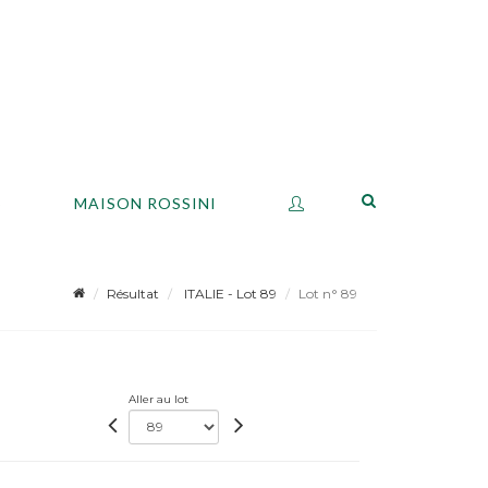
S
MAISON ROSSINI
Résultat
ITALIE - Lot 89
Lot n° 89
Aller au lot