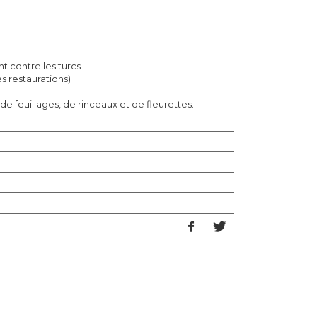
t contre les turcs
es restaurations)
de feuillages, de rinceaux et de fleurettes.