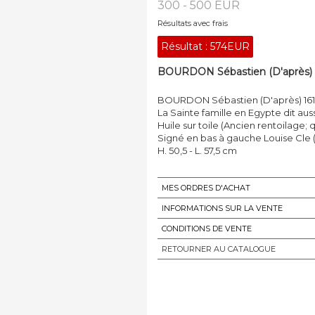
300 - 500 EUR
Résultats avec frais
Résultat :
574EUR
BOURDON Sébastien (D'après) 16
BOURDON Sébastien (D'après) 1616
La Sainte famille en Egypte dit auss
Huile sur toile (Ancien rentoilage;
Signé en bas à gauche Louise Cle (.
H. 50,5 - L. 57,5 cm
MES ORDRES D'ACHAT
INFORMATIONS SUR LA VENTE
CONDITIONS DE VENTE
RETOURNER AU CATALOGUE