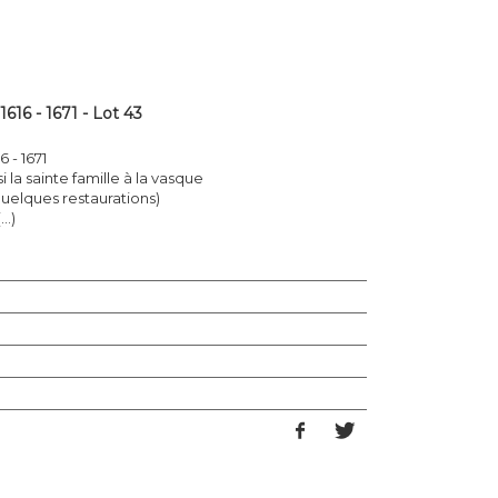
16 - 1671 - Lot 43
 - 1671
i la sainte famille à la vasque
 quelques restaurations)
..)