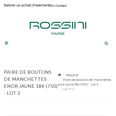
Retirer un achat
|
Paiement
Contact
PAIRE DE BOUTONS
Résultat
DE MANCHETTES
Paire de boutons de manchettes
enor jaune 18k (750) - Lot 2
ENOR JAUNE 18K (750)
Lot n° 2
- LOT 2