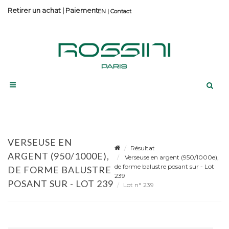
Retirer un achat
|
Paiement
Contact
VERSEUSE EN
Résultat
ARGENT (950/1000E),
Verseuse en argent (950/1000e),
de forme balustre posant sur - Lot
DE FORME BALUSTRE
239
POSANT SUR - LOT 239
Lot n° 239