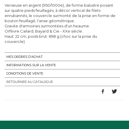
Verseuse en argent (950/1000e), de forme balustre posant
sur quatre pieds feuillagés, à décor vertical de filets
enrubannés, le couvercle surmonté de la prise en forme de
bouton feuillagé, l'anse géométrique.
Gravée d'armoiries surmontées d'un heaume.
Orfèvre Cailard, Bayard & Cie - XXe siècle.
Haut: 22 cm, poids brut: 698 g (choc sur la prise du
couvercle)
MES ORDRES D'ACHAT
INFORMATIONS SUR LA VENTE
CONDITIONS DE VENTE
RETOURNER AU CATALOGUE